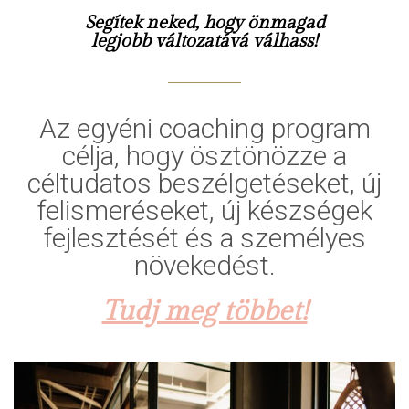
Segítek neked, hogy önmagad
legjobb változatává válhass!
Az egyéni coaching program
célja, hogy ösztönözze a
céltudatos beszélgetéseket, új
felismeréseket, új készségek
fejlesztését és a személyes
növekedést.
Tudj meg többet!