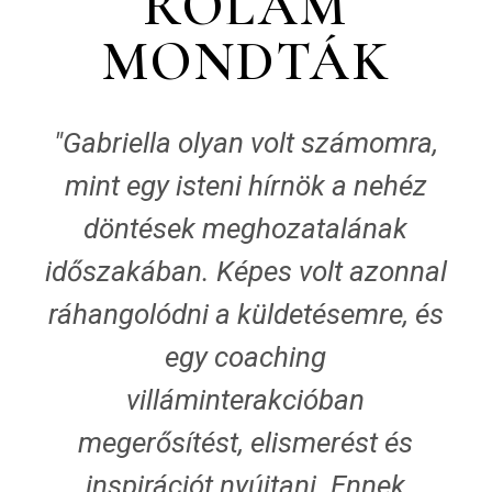
RÓLAM
MONDTÁK
"Gabriella olyan volt számomra,
mint egy isteni hírnök a nehéz
döntések meghozatalának
időszakában. Képes volt azonnal
ráhangolódni a küldetésemre, és
egy coaching
villáminterakcióban
megerősítést, elismerést és
inspirációt nyújtani. Ennek