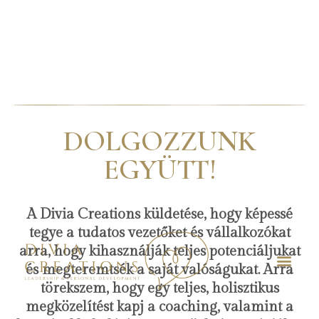
Skip
to
content
DOLGOZZUNK
EGYÜTT!
A Divia Creations küldetése, hogy képessé
tegye a tudatos vezetőket és vállalkozókat
arra, hogy kihasználják teljes potenciáljukat
és megteremtsék a saját valóságukat. Arra
törekszem, hogy egy teljes, holisztikus
megközelítést kapj a coaching, valamint a