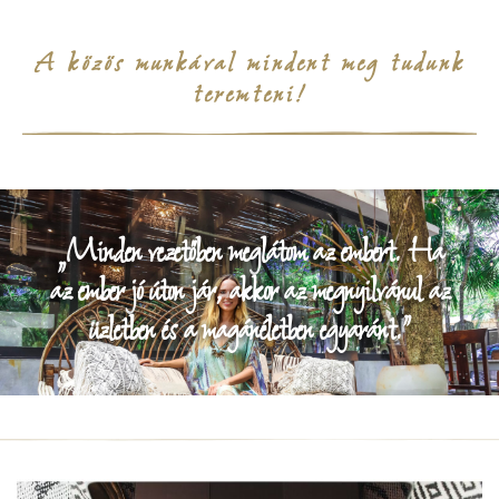
A közös munkával mindent meg tudunk
teremteni!
„Minden vezetőben meglátom az embert. Ha
az ember jó úton jár, akkor az megnyilvánul az
üzletben és a magánéletben egyaránt.”