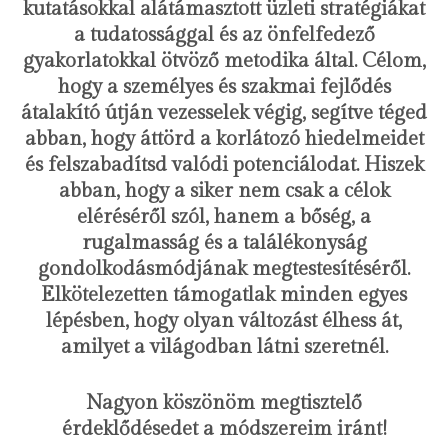
kutatásokkal alátámasztott üzleti stratégiákat
a tudatossággal és az önfelfedező
gyakorlatokkal ötvöző metodika által. Célom,
hogy a személyes és szakmai fejlődés
átalakító útján vezesselek végig, segítve téged
abban, hogy áttörd a korlátozó hiedelmeidet
és felszabadítsd valódi potenciálodat. Hiszek
abban, hogy a siker nem csak a célok
eléréséről szól, hanem a bőség, a
rugalmasság és a találékonyság
gondolkodásmódjának megtestesítéséről.
Elkötelezetten támogatlak minden egyes
lépésben, hogy olyan változást élhess át,
amilyet a világodban látni szeretnél.
Nagyon köszönöm megtisztelő
érdeklődésedet a módszereim iránt!