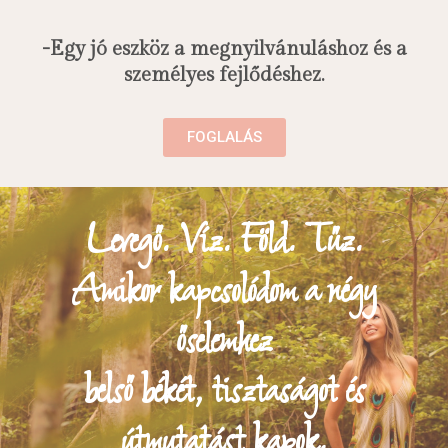
-Egy jó eszköz a megnyilvánuláshoz és a
személyes fejlődéshez.
FOGLALÁS
Levegő. Víz. Föld. Tűz.
Amikor kapcsolódom a négy
őselemhez
belső békét, tisztaságot és
útmutatást kapok.