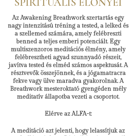
SPIRITUÁLIS ELŐNYEI
Az Awakening Breathwork szertartás egy
nagy intenzitású tréning a tested, a lelked és
a szellemed számára, amely felébreszti
benned a teljes emberi potenciált. Egy
multiszenzoros meditációs élmény, amely
felébresztheti agyad szunnyadó részeit,
javítva tested és elméd számos aspektusát. A
résztvevők összejönnek, és a jógamatracra
fekve vagy ülve maradva gyakorolnak. A
Breathwork mesteroktató gyengéden mély
meditatív állapotba vezeti a csoportot.
Elérve az ALFA-t:
A meditáció azt jelenti, hogy lelassítjuk az