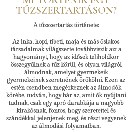
MI TÖRTÉNIK EGY
TŰZSZERTARTÁSON?
A tűzszertartás története:
Az inka, hopi, tibeti, maja és más őslakos
társadalmak világszerte továbbviszik azt a
hagyományt, hogy az idősek teliholdkor
összegyűlnek a tűz körül, és olyan világról
álmodnak, amelyet gyermekeik
gyermekeinek szeretnének örökölni. Ezen az
estén csendben megérkeznek az álmodók
körébe, tudván, hogy bár az, amit ők nyújtani
tudnak, csak egy apró darabkája a nagyobb
kirakósnak, fontos, hogy szeretettel és
szándékkal jelenjenek meg, és részt vegyenek
az álmodási folyamatban.