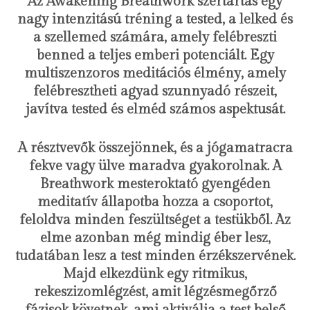
Az Awakening Breathwork szertartás egy
nagy intenzitású tréning a tested, a lelked és
a szellemed számára, amely felébreszti
benned a teljes emberi potenciált. Egy
multiszenzoros meditációs élmény, amely
felébresztheti agyad szunnyadó részeit,
javítva tested és elméd számos aspektusát.
A résztvevők összejönnek, és a jógamatracra
fekve vagy ülve maradva gyakorolnak. A
Breathwork mesteroktató gyengéden
meditatív állapotba hozza a csoportot,
feloldva minden feszültséget a testükből. Az
elme azonban még mindig éber lesz,
tudatában lesz a test minden érzékszervének.
Majd elkezdünk egy ritmikus,
rekeszizomlégzést, amit légzésmegőrző