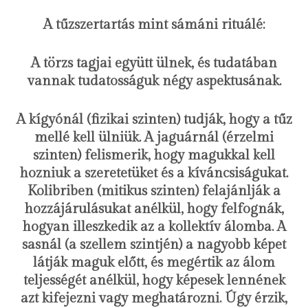
A tűzszertartás mint sámáni rituálé:
A törzs tagjai együtt ülnek, és tudatában
vannak tudatosságuk négy aspektusának.
A kígyónál (fizikai szinten) tudják, hogy a tűz
mellé kell ülniük. A jaguárnál (érzelmi
szinten) felismerik, hogy magukkal kell
hozniuk a szeretetüket és a kíváncsiságukat.
Kolibriben (mitikus szinten) felajánlják a
hozzájárulásukat anélkül, hogy felfognák,
hogyan illeszkedik az a kollektív álomba. A
sasnál (a szellem szintjén) a nagyobb képet
látják maguk előtt, és megértik az álom
teljességét anélkül, hogy képesek lennének
azt kifejezni vagy meghatározni. Úgy érzik,