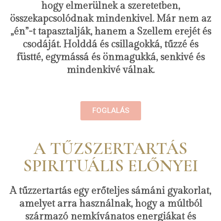
hogy elmerülnek a szeretetben,
összekapcsolódnak mindenkivel. Már nem az
„én”-t tapasztalják, hanem a Szellem erejét és
csodáját. Holddá és csillagokká, tűzzé és
füstté, egymássá és önmagukká, senkivé és
mindenkivé válnak.
FOGLALÁS
A TŰZSZERTARTÁS
SPIRITUÁLIS ELŐNYEI
A tűzzertartás egy erőteljes sámáni gyakorlat,
amelyet arra használnak, hogy a múltból
származó nemkívánatos energiákat és