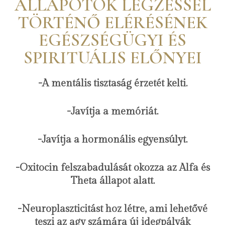
ÁLLAPOTOK LÉGZÉSSEL
TÖRTÉNŐ ELÉRÉSÉNEK
EGÉSZSÉGÜGYI ÉS
SPIRITUÁLIS ELŐNYEI
-A mentális tisztaság érzetét kelti.
-Javítja a memóriát.
-Javítja a hormonális egyensúlyt.
-Oxitocin felszabadulását okozza az Alfa és
Theta állapot alatt.
-Neuroplaszticitást hoz létre, ami lehetővé
teszi az agy számára új idegpályák