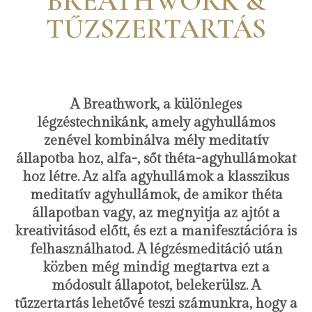
BREATHWORK &
TŰZSZERTARTÁS
A Breathwork, a különleges
légzéstechnikánk, amely agyhullámos
zenével kombinálva mély meditatív
állapotba hoz, alfa-, sőt théta-agyhullámokat
hoz létre. Az alfa agyhullámok a klasszikus
meditatív agyhullámok, de amikor théta
állapotban vagy, az megnyitja az ajtót a
kreativitásod előtt, és ezt a manifesztációra is
felhasználhatod. A légzésmeditáció után
közben még mindig megtartva ezt a
módosult állapotot, belekerülsz. A
tűzzertartás lehetővé teszi számunkra, hogy a