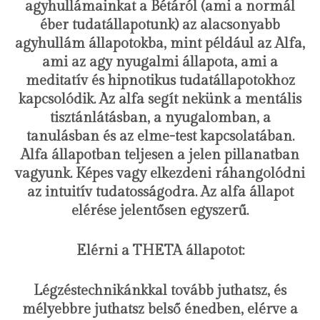
agyhullámainkat a Bétáról (ami a normál
éber tudatállapotunk) az alacsonyabb
agyhullám állapotokba, mint például az Alfa,
ami az agy nyugalmi állapota, ami a
meditatív és hipnotikus tudatállapotokhoz
kapcsolódik. Az alfa segít nekünk a mentális
tisztánlátásban, a nyugalomban, a
tanulásban és az elme-test kapcsolatában.
Alfa állapotban teljesen a jelen pillanatban
vagyunk. Képes vagy elkezdeni ráhangolódni
az intuitív tudatosságodra. Az alfa állapot
elérése jelentősen egyszerű.
Elérni a THETA állapotot:
Légzéstechnikánkkal tovább juthatsz, és
mélyebbre juthatsz belső énedben, elérve a