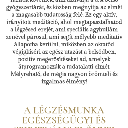
fázisok követnek, ami aktiválja a test belső
gyógyszertárát, és közben megnyitja az elmét
a magasabb tudatosság felé. Ez egy aktív,
irányított meditáció, ahol megtapasztalhatod
a légzésed erejét, ami speciális agyhullám
zenével párosul, ami segít mélyebb meditatív
állapotba kerülni, miközben az oktatód
végigkíséri az egész utazást a belsődben,
pozitív megerősítéseket ad, amelyek
átprogramozzák a tudatalatti elmét.
Mélyreható, de mégis nagyon örömteli és
izgalmas élmény!
A LÉGZÉSMUNKA
EGÉSZSÉGÜGYI ÉS