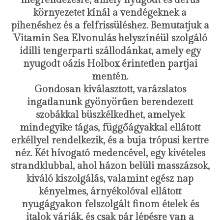
környezetet kínál a vendégeknek a
pihenéshez és a felfrissüléshez. Bemutatjuk a
Vitamin Sea Elvonulás helyszínéül szolgáló
idilli tengerparti szállodánkat, amely egy
nyugodt oázis Holbox érintetlen partjai
mentén.
Gondosan kiválasztott, varázslatos
ingatlanunk gyönyörűen berendezett
szobákkal büszkélkedhet, amelyek
mindegyike tágas, függőágyakkal ellátott
erkéllyel rendelkezik, és a buja trópusi kertre
néz. Két hívogató medencével, egy kivételes
strandklubbal, ahol házon belüli masszázsok,
kiváló kiszolgálás, valamint egész nap
kényelmes, árnyékolóval ellátott
nyugágyakon felszolgált finom ételek és
italok várják, és csak pár lépésre van a