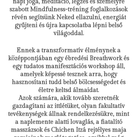
napi jóga, meditáció, légzés és személyre
szabott Mindfulness-tréning foglalkozások
révén segítsünk Neked ellazulni, energiát
gyűjteni és újra kapcsolatba lépni belső
világoddal.
Ennek a transzformatív élménynek a
középpontjában egy ébredési Breathwork és
egy tudatos manifesztációs workshop áll,
amelyek képessé tesznek arra, hogy
hasznosítani tudd belső bölcsességedet és
életre keltsd álmaidat.
Azok számára, akik tovább szeretnék
gazdagítani az ittlétüket, olyan fakultatív
tevékenységek állnak rendelkezésükre, mint
a naplemente alatti lovaglás, a fiatalító
masszázsok és Chichen Itzá rejtélyes maja