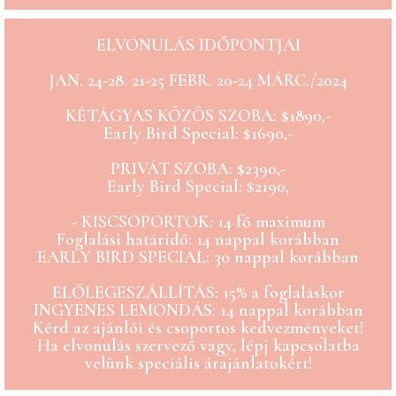
ELVONULÁS IDŐPONTJAI
JAN. 24-28. 21-25 FEBR. 20-24 MÁRC./2024
KÉTÁGYAS KÖZÖS SZOBA: $1890,-
Early Bird Special: $1690,-
PRIVÁT SZOBA: $2390,-
Early Bird Special: $2190,
- KISCSOPORTOK: 14 fő maximum
Foglalási határidő: 14 nappal korábban
EARLY BIRD SPECIAL: 30 nappal korábban
ELŐLEGESZÁLLÍTÁS: 15% a foglaláskor
INGYENES LEMONDÁS: 14 nappal korábban
Kérd az ajánlói és csoportos kedvezményeket!
Ha elvonulás szervező vagy, lépj kapcsolatba
velünk speciális árajánlatokért!