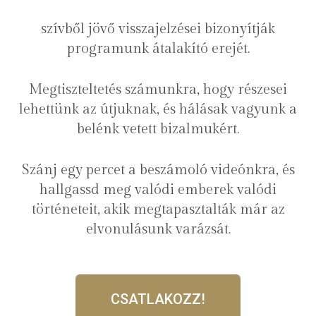
szívből jövő visszajelzései bizonyítják
programunk átalakító erejét.
Megtiszteltetés számunkra, hogy részesei
lehettünk az útjuknak, és hálásak vagyunk a
belénk vetett bizalmukért.
Szánj egy percet a beszámoló videónkra, és
hallgassd meg valódi emberek valódi
történeteit, akik megtapasztalták már az
elvonulásunk varázsát.
CSATLAKOZZ!