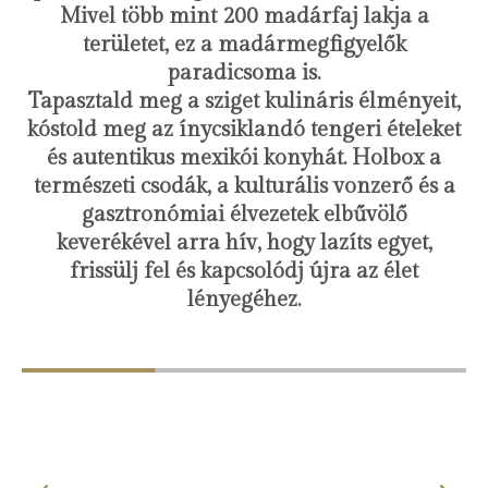
Mivel több mint 200 madárfaj lakja a
területet, ez a madármegfigyelők
paradicsoma is.
Tapasztald meg a sziget kulináris élményeit,
kóstold meg az ínycsiklandó tengeri ételeket
és autentikus mexikói konyhát. Holbox a
természeti csodák, a kulturális vonzerő és a
gasztronómiai élvezetek elbűvölő
keverékével arra hív, hogy lazíts egyet,
frissülj fel és kapcsolódj újra az élet
lényegéhez.