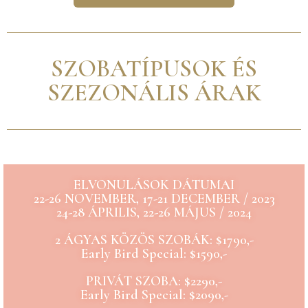
SZOBATÍPUSOK ÉS
SZEZONÁLIS ÁRAK
ELVONULÁSOK DÁTUMAI
22-26 NOVEMBER, 17-21 DECEMBER / 2023
24-28 ÁPRILIS, 22-26 MÁJUS / 2024
2 ÁGYAS KÖZÖS SZOBÁK: $1790,-
Early Bird Special: $1590,-
PRIVÁT SZOBA: $2290,-
Early Bird Special: $2090,-