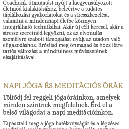
Coachunk útmutatást nyújt a kiegyensúlyozott
életmód kialakításához, beleértve a tudatos
táplálkozási gyakorlatokat és a stresszkezelést,
valamint a mindennapi életbe könnyen
integrálható technikákat. Akár új célt keresel, akár a
stressz szeretnéd legyőzni, ez az elvonulás
személyre szabott támogatást nyújt az utadon való
eligazodáshoz. Erősítsd meg önmagad és hozz létre
tartós változást a mindfulness művészetének
elsajátításával.
NAPI JÓGA ÉS MEDITÁCIÓS ÓRÁK
Töltődj fel reggeli jógaóráinkon, amelyek
minden szintnek megfelelnek. Érd el a
belső világodat a napi meditációinkon.
Tapasztald meg a jóga hatékonyságát és a légzéses