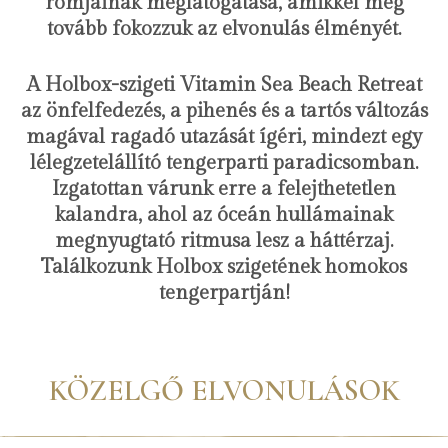
romjainak meglátogatása, amikkel még
tovább fokozzuk az elvonulás élményét.
A Holbox-szigeti Vitamin Sea Beach Retreat
az önfelfedezés, a pihenés és a tartós változás
magával ragadó utazását ígéri, mindezt egy
lélegzetelállító tengerparti paradicsomban.
Izgatottan várunk erre a felejthetetlen
kalandra, ahol az óceán hullámainak
megnyugtató ritmusa lesz a háttérzaj.
Találkozunk Holbox szigetének homokos
tengerpartján!
KÖZELGŐ ELVONULÁSOK