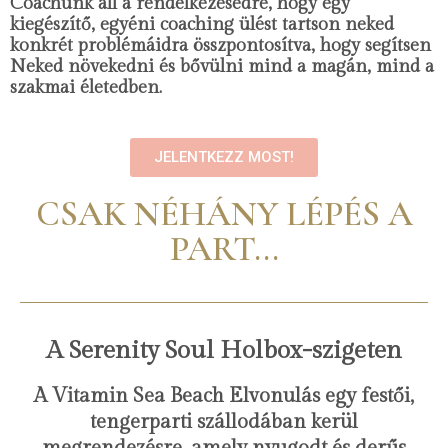
Coachunk áll a rendelkezésedre, hogy egy
kiegészítő, egyéni coaching ülést tartson neked
konkrét problémáidra összpontosítva, hogy segítsen
Neked növekedni és bővülni mind a magán, mind a
szakmai életedben.
JELENTKEZZ MOST!
CSAK NÉHÁNY LÉPÉS A
PART...
A Serenity Soul Holbox-szigeten
A Vitamin Sea Beach Elvonulás egy festői,
tengerparti szállodában kerül
megrendezésre, amely nyugodt és derűs