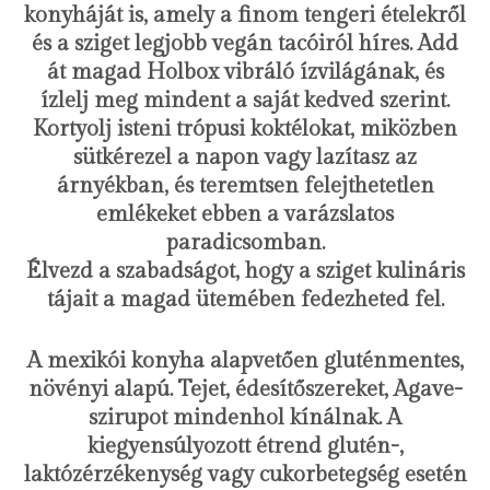
konyháját is, amely a finom tengeri ételekről
és a sziget legjobb vegán tacóiról híres. Add
át magad Holbox vibráló ízvilágának, és
ízlelj meg mindent a saját kedved szerint.
Kortyolj isteni trópusi koktélokat, miközben
sütkérezel a napon vagy lazítasz az
árnyékban, és teremtsen felejthetetlen
emlékeket ebben a varázslatos
paradicsomban.
Élvezd a szabadságot, hogy a sziget kulináris
tájait a magad ütemében fedezheted fel.
A mexikói konyha alapvetően gluténmentes,
növényi alapú. Tejet, édesítőszereket, Agave-
szirupot mindenhol kínálnak. A
kiegyensúlyozott étrend glutén-,
laktózérzékenység vagy cukorbetegség esetén