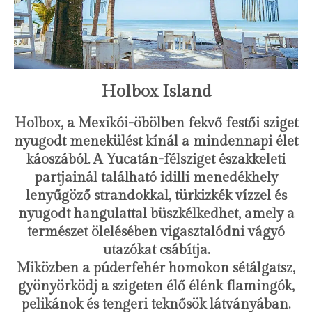
Holbox Island
Holbox, a Mexikói-öbölben fekvő festői sziget
nyugodt menekülést kínál a mindennapi élet
káoszából. A Yucatán-félsziget északkeleti
partjainál található idilli menedékhely
lenyűgöző strandokkal, türkizkék vízzel és
nyugodt hangulattal büszkélkedhet, amely a
természet ölelésében vigasztalódni vágyó
utazókat csábítja.
Miközben a púderfehér homokon sétálgatsz,
gyönyörködj a szigeten élő élénk flamingók,
pelikánok és tengeri teknősök látványában.