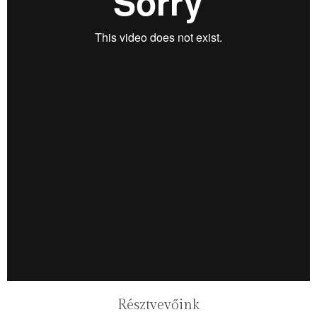
Résztvevőink