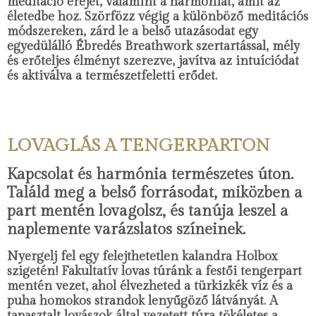
meditáció erejét, valamint a harmóniát, amit az
életedbe hoz. Szörfözz végig a különböző meditációs
módszereken, zárd le a belső utazásodat egy
egyedülálló Ébredés Breathwork szertartással, mély
és erőteljes élményt szerezve, javítva az intuíciódat
és aktiválva a természetfeletti erődet.
LOVAGLÁS A TENGERPARTON
Kapcsolat és harmónia természetes úton.
Találd meg a belső forrásodat, miközben a
part mentén lovagolsz, és tanúja leszel a
naplemente varázslatos színeinek.
Nyergelj fel egy felejthetetlen kalandra Holbox
szigetén! Fakultatív lovas túránk a festői tengerpart
mentén vezet, ahol élvezheted a türkizkék víz és a
puha homokos strandok lenyűgöző látványát. A
tapasztalt lovászok által vezetett túra tökéletes a