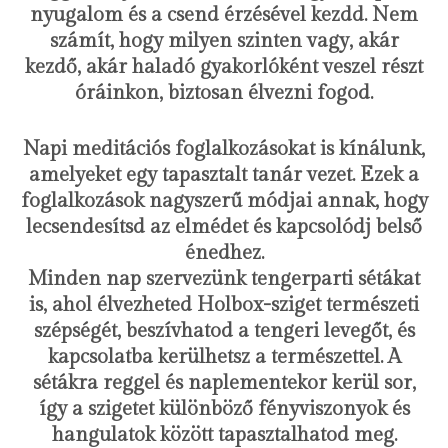
nyugalom és a csend érzésével kezdd. Nem
számít, hogy milyen szinten vagy, akár
kezdő, akár haladó gyakorlóként veszel részt
óráinkon, biztosan élvezni fogod.
Napi meditációs foglalkozásokat is kínálunk,
amelyeket egy tapasztalt tanár vezet. Ezek a
foglalkozások nagyszerű módjai annak, hogy
lecsendesítsd az elmédet és kapcsolódj belső
énedhez.
Minden nap szervezünk tengerparti sétákat
is, ahol élvezheted Holbox-sziget természeti
szépségét, beszívhatod a tengeri levegőt, és
kapcsolatba kerülhetsz a természettel. A
sétákra reggel és naplementekor kerül sor,
így a szigetet különböző fényviszonyok és
hangulatok között tapasztalhatod meg.